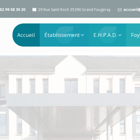
02 99 08 30 30
29 Rue Saint Roch 35390 Grand Fougeray
accueil
Accueil
Établissement
E.H.P.A.D.
Foy