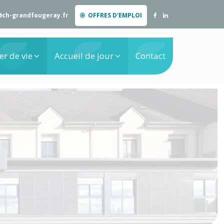
@ch-grandfougeray.fr
OFFRES D'EMPLOI
er de vie
Accueil de jour
Contact