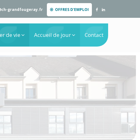
@ch-grandfougeray.fr
OFFRES D'EMPLOI
er de vie
Accueil de jour
Contact