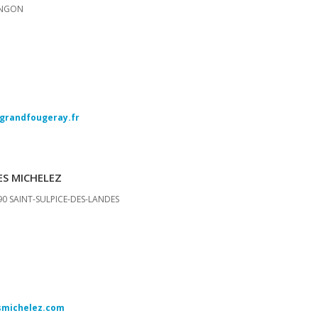
LANGON
grandfougeray.fr
ES MICHELEZ
5390 SAINT-SULPICE-DES-LANDES
smichelez.com