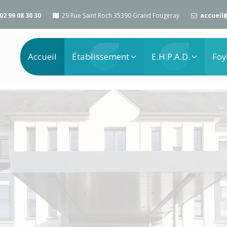
02 99 08 30 30
29 Rue Saint Roch 35390 Grand Fougeray
accueil
Accueil
Établissement
E.H.P.A.D.
Foy